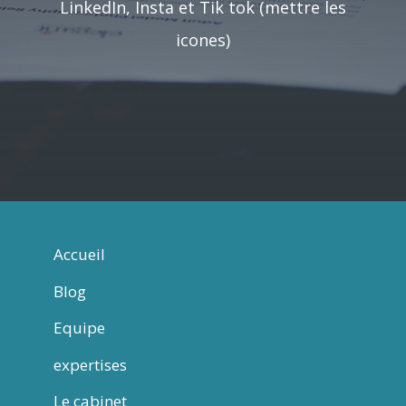
LinkedIn, Insta et Tik tok (mettre les
icones)
Accueil
Blog
Equipe
expertises
Le cabinet